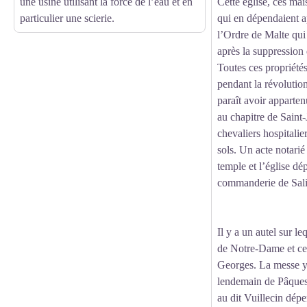
une usine utilisant la force de l’eau et en
Cette église, ces mai
particulier une scierie.
qui en dépendaient a
l’Ordre de Malte qui
après la suppression
Toutes ces propriété
pendant la révolutio
paraît avoir apparten
au chapitre de Saint-
chevaliers hospitali
sols. Un acte notarié
temple et l’église dé
commanderie de Sali
Il y a un autel sur l
de Notre-Dame et cel
Georges. La messe y 
lendemain de Pâques
au dit Vuillecin dép