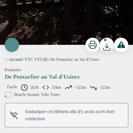
Imprimer
Télécharger
Signaler 
>>
Accueil
>
VTC VTCAE
>
De Pontarlier au Val d'Usiers
Pontarlier
De Pontarlier au Val d'Usiers
Facile
2h30
33km
+322m
-322m
Boucle Jurassic Vélo Tours
Embarquer cet élément afin d'y avoir accès hors
connexion