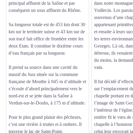
principal affluent de la Saône et par
dans notre montagne,
conséquent un sous affluent du Rhône.
Vuillecin. Les parois
souvenus d’une chape
Sa longueur totale est de 453 km dont 30
appartenant primitiv
km sur le territoire suisse et 43 km sur de
et ensuite à leurs su
son tracé fait office de frontière entre les
les terres environnan
deux Etats. Il constitue le dixième cours
Georges. Là où, dan
d’eau français par sa longueur.
détresse, ils venaient
du moins, la demande
Il prend sa source dans une cavité du
vain.
massif du Jura située sur la commune
française de Mouthe à 945 m d’altitude et
Il fut décidé d’effec
s’écoule d’abord principalement vers le
sur l’emplacement de
nord-est et se jette dans la Saône à
chapelle portant en t
Verdun-sur-le-Doubs, à 175 m d’altitude.
l’image de Saint Geo
l’intérieur de l’églis
Pour le plus grand plaisir des pêcheurs,
entière fit le vœu de
c’est une rivière à truites et à ombres. Il
chapelle à l’honneur
traverse le lac de Saint-Point.
celui leur envoyait la