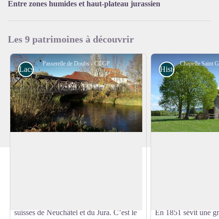
Entre zones humides et haut-plateau jurassien
Voir l'image en plein écran
Les 9 patrimoines à découvrir
Passerelle de Doubs - CCGP
Lacs et Rivières
Histoire et Patrimo
Passerelle de Doubs
Chapelle Saint Geo
Le Doubs est une rivière française et
Sur le chemin de Vui
suisse traversant 3 départements de la
Rouge, à 1 km du vil
Voir l'image en plein écran
région Bourgogne-Franche-Comté : le
d’une pâture se dres
Doubs auquel il a donné son nom, le Jura
et la Saône-et Loire, ainsi que les cantons
suisses de Neuchâtel et du Jura. C’est le
En 1851 sévit une g