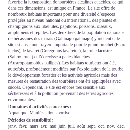
favorise la juxtaposition de tourbières alcalines et acides, ce qui,
dans ces dimensions, est unique en France. Le site offre de
nombreux habitats importants pour une diversité d’espèces
protégées au niveau national ou international, des plantes et
champignons aux libellules, papillons, poissons, oiseaux,
amphibiens et reptiles. Les deux tiers de la population nationale
de bécassines des marais (Gallinago gallinago) y nichent et le
site est aussi une frayère importante pour le grand brochet (Esox
lucius), le lavaret (Coregonus lavaretus), la truite lacustre
(Salmo trutta) et l’écrevisse à pattes blanches
(Austropotamobius pallipes). Les habitats tourbeux ont été,
autrefois, profondément modifiés par l’exploitation de la tourbe,
le développement forestier et les activités agricoles mais des
mesures de restauration des tourbières ont été appliquées avec
succès. Cependant, le site est encore très sensible aux
sécheresses et à la pollution provenant des terres agricoles
environnantes.
Domaines d'activités concernés :
Aquatique, Manifestation sportive
Périodes de sensibilité :
janv.
févr.
mars
avr.
mai
juin
juil.
août
sept.
oct.
nov.
déc.