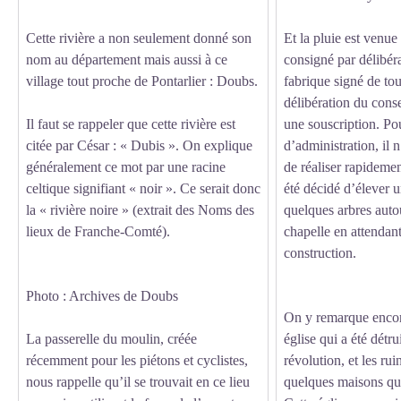
Cette rivière a non seulement donné son
Et la pluie est venue
nom au département mais aussi à ce
consigné par délibér
village tout proche de Pontarlier : Doubs.
fabrique signé de tou
délibération du conse
Il faut se rappeler que cette rivière est
une souscription. Po
citée par César : « Dubis ». On explique
d’administration, il n
généralement ce mot par une racine
de réaliser rapideme
celtique signifiant « noir ». Ce serait donc
été décidé d’élever u
la « rivière noire » (extrait des Noms des
quelques arbres autou
lieux de Franche-Comté).
chapelle en attendant
construction.
Photo : Archives de Doubs
On y remarque encor
La passerelle du moulin, créée
église qui a été détru
récemment pour les piétons et cyclistes,
révolution, et les ru
nous rappelle qu’il se trouvait en ce lieu
quelques maisons qui