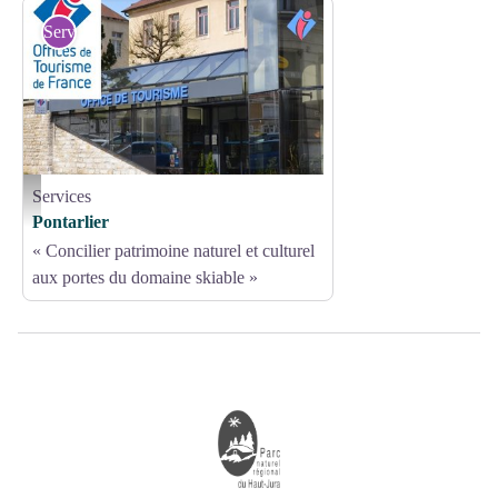
Services
Services
Office de tourisme Pontarlier - OT Pontarlier
Pontarlier
« Concilier patrimoine naturel et culturel
aux portes du domaine skiable »