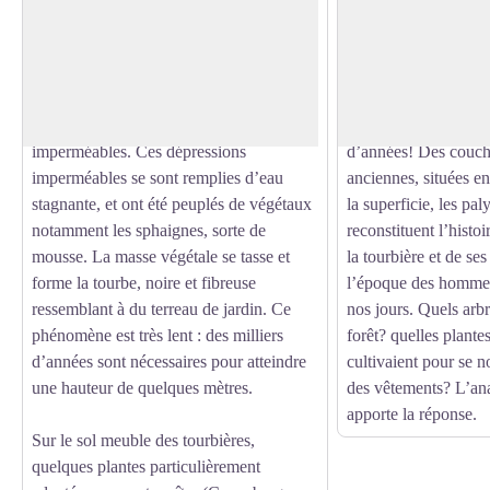
Comme d’autres tourbières jurassiennes,
La tourbière est un vé
celles des lacs des Mortes et de
d’histoire pour les sp
Voir l'image en plein écran
Bellefontaine témoignent du glacier qui
les palynologues. En 
couvrait le Jura il y a vingt mille ans et
conserve très bien da
qui a laissé des moraines aux fonds
en retrouver datant d
imperméables. Ces dépressions
d’années! Des couche
imperméables se sont remplies d’eau
anciennes, situées e
stagnante, et ont été peuplés de végétaux
la superficie, les pa
notamment les sphaignes, sorte de
reconstituent l’histoi
mousse. La masse végétale se tasse et
la tourbière et de se
forme la tourbe, noire et fibreuse
l’époque des hommes
ressemblant à du terreau de jardin. Ce
nos jours. Quels arbr
phénomène est très lent : des milliers
forêt? quelles plant
d’années sont nécessaires pour atteindre
cultivaient pour se n
une hauteur de quelques mètres.
des vêtements? L’an
apporte la réponse.
Sur le sol meuble des tourbières,
quelques plantes particulièrement