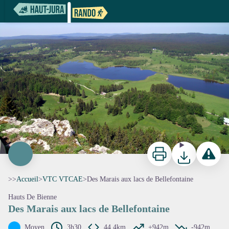
Des Marais aux lacs de Bellefontaine
Vue sur les lacs depuis la Roche Bernard - J. Carrot
Imprimer
Télécharger
Signaler 
>>
Accueil
>
VTC VTCAE
>
Des Marais aux lacs de Bellefontaine
Hauts De Bienne
Des Marais aux lacs de Bellefontaine
Moyen
3h30
44,4km
+942m
-942m