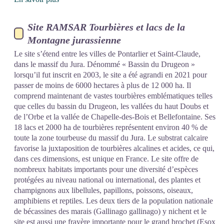
Site RAMSAR Tourbières et lacs de la
Montagne jurassienne
Le site s’étend entre les villes de Pontarlier et Saint-Claude,
dans le massif du Jura. Dénommé « Bassin du Drugeon »
lorsqu’il fut inscrit en 2003, le site a été agrandi en 2021 pour
passer de moins de 6000 hectares à plus de 12 000 ha. Il
comprend maintenant de vastes tourbières emblématiques telles
que celles du bassin du Drugeon, les vallées du haut Doubs et
de l’Orbe et la vallée de Chapelle-des-Bois et Bellefontaine. Ses
18 lacs et 2000 ha de tourbières représentent environ 40 % de
toute la zone tourbeuse du massif du Jura. Le substrat calcaire
favorise la juxtaposition de tourbières alcalines et acides, ce qui,
dans ces dimensions, est unique en France. Le site offre de
nombreux habitats importants pour une diversité d’espèces
protégées au niveau national ou international, des plantes et
champignons aux libellules, papillons, poissons, oiseaux,
amphibiens et reptiles. Les deux tiers de la population nationale
de bécassines des marais (Gallinago gallinago) y nichent et le
site est aussi une frayère importante pour le grand brochet (Esox