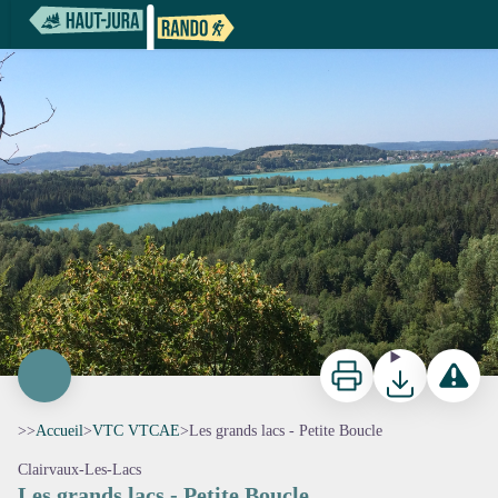
Les grands lacs - Petite Boucle
Imprimer
Télécharger
Signaler 
>>
Accueil
>
VTC VTCAE
>
Les grands lacs - Petite Boucle
Clairvaux-Les-Lacs
Les grands lacs - Petite Boucle