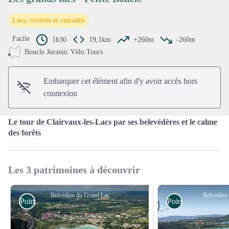
Lacs, rivières et cascades
Voir l'image en plein écran
Facile
1h30
19,1km
+260m
-260m
Boucle Jurassic Vélo Tours
Embarquer cet élément afin d'y avoir accès hors
connexion
Le tour de Clairvaux-les-Lacs par ses belevédères et le calme
des forêts
Les 3 patrimoines à découvrir
Belvédère du Grand Lac
Belvédère 
Point de vue
Point de vue