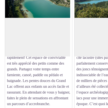
Belvédère du Grand lac
Belvédère de la Sci
Le Grand Lac, d’origine glaciaire, se
Tout un pan d’histo
situe à 520 m d’altitude et s’étend sur 64
s’ouvre à vous: les 
Voir l'image en plein écran
ha (4,25 km de long x 650 m de large).
communautés agrico
Sa profondeur moyenne est de 7,8
d’Ain se sont établie
mètres, ce qui lui permet de se réchauffer
l’époque néolithique
rapidement! Cet espace de convivialité
cité lacustre (sites pa
est très apprécié des petits comme des
parfaitement conserv
grands. Partagez votre temps entre
des joncs témoignent
farniente, canoë, paddle ou pédalo et
indissociable de l’ea
baignade. Les pentes douces du Grand
de milliers de pièces
Lac offrent aux enfants un accès facile et
d’ailleurs été collec
rassurant. En attendant de vous y baigner,
l’espace archéologiq
faites le plein de sensations en affrontant
lacs pour une immers
un parcours d’accrobranche.
époque. C’est quoi le