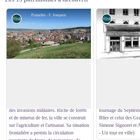
Pontarlier - F. Jeanparis
Histoire et Patrimoine
Histoire et Patrimo
Pontarlier
La brasserie La Po
L'histoire de Pontarlier a été crée par sa
Autrefois relais de d
situation géographique avantageuse :
nom, la brasserie La
Voir l'image en plein écran
point de passage au Moyen-Âge entre la
label Patrimoine du
mer du Nord et la Méditerranée, elle
sa salle de style Art 
bénéficie du transit commercial mais pâtit
également célèbre pou
des invasions militaires. Riche de forêts
tournage du Septièm
et de minerai de fer, la ville se construit
Blier et celui des G
sur l'agriculture et l'artisanat. Sa situation
Simone Signoret et
frontalière a permis la circulation
- Un tour en ville)