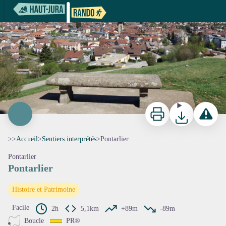
Pontarlier
Pontarlier - F. Jeanparis - PNRHJ
Imprimer
Télécharger
Signaler 
>>
Accueil
>
Sentiers interprétés
>
Pontarlier
Pontarlier
Pontarlier
Voir l'image en plein écran
Histoire et Patrimoine
Facile
2h
5,1km
+89m
-89m
Boucle
PR®