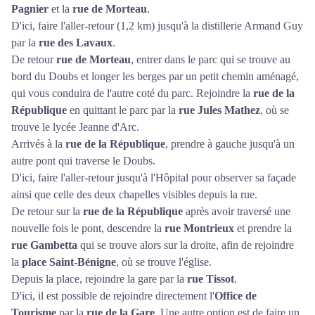
Pagnier
et la
rue de Morteau
.
D'ici, faire l'aller-retour (1,2 km) jusqu'à la distillerie Armand Guy
par la
rue des Lavaux
.
De retour
rue de Morteau
, entrer dans le parc qui se trouve au
bord du Doubs et longer les berges par un petit chemin aménagé,
qui vous conduira de l'autre coté du parc. Rejoindre la
rue de la
République
en quittant le parc par la
rue Jules Mathez
, où se
trouve le lycée Jeanne d'Arc.
Arrivés à la
rue de la République
, prendre à gauche jusqu'à un
autre pont qui traverse le Doubs.
D'ici, faire l'aller-retour jusqu'à l'Hôpital pour observer sa façade
ainsi que celle des deux chapelles visibles depuis la rue.
De retour sur la
rue de la République
après avoir traversé une
nouvelle fois le pont, descendre la
rue Montrieux
et prendre la
rue Gambetta
qui se trouve alors sur la droite, afin de rejoindre
la
place Saint-Bénigne
, où se trouve l'église.
Depuis la place, rejoindre la gare par la
rue Tissot
.
D'ici, il est possible de rejoindre directement l'
Office de
Tourisme
par la
rue de la Gare
. Une autre option est de faire un