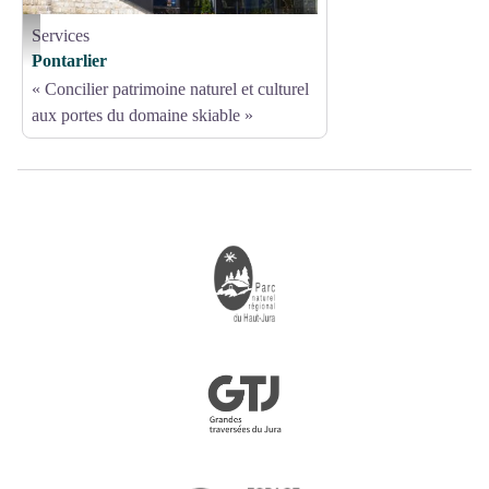
Services
Office de tourisme Pontarlier - OT Pontarlier
Pontarlier
« Concilier patrimoine naturel et culturel
aux portes du domaine skiable »