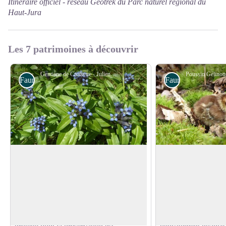
Itinéraire officiel -
réseau Geotrek du Parc naturel régional du
Haut-Jura
Les 7 patrimoines à découvrir
Gentiane de Croisette - Julien Barlet - PNRHJ
Faune
Faune
Il était une fois, un papillon, une fleur
La Gélinotte des boi
et une fourmi ...
discret
Dans cette combe, plusieurs centaines de
À peine plus grosse 
pieds de Gentiane croisette, plante
la silhouette de la Gé
Voir l'image en plein écran
vulnérable en Franche-Comté, ont été
assez massive, avec 
recensés. Cette plante abrite un papillon
queue assez courtes