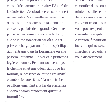
protégé dont la préservation est
délicatement nuancé,
considérée comme prioritaire: l’Azuré de
camoufler dans son 
la Croisette. L’écologie de ce papillon est
printemps, elle se n
remarquable. Sa chenille se développe
de noisetiers ou autr
dans les inflorescences de la Gentiane
couvrent le sol des fo
croisette, parfois de la grande Gentiane
vous pourrez peut êt
jaune. Après avoir consommé la fleur,
s’envoler précipitam
elle se laisse tomber au sol où elle est
Attention, à partir d
prise en charge par une fourmi spécifique
individu qui ne se s
qui l’entraîne dans la fourmilière où elle
chercher à protéger s
passera l’automne, l’hiver et le printemps
vous discrètement.
logée et nourrie. Pendant tout ce temps,
la chenille émet une odeur qui dupe les
fourmis, la préserve de toute agressivité
et amène les ouvrières à la nourrir. Les
papillons émergent à la fin du printemps
et doivent alors rapidement quitter la
fourmilière.