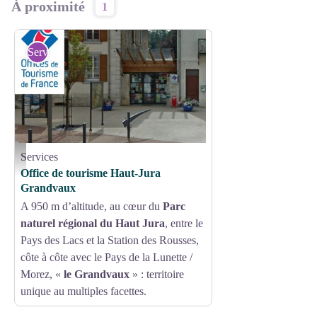
À proximité
1
Services
Services
Office du tourisme Haut-Jura Grandvaux - OT Haut-Jura Grandvaux
Office de tourisme Haut-Jura
Grandvaux
A 950 m d’altitude, au cœur du
Parc
naturel régional du Haut Jura
, entre le
Pays des Lacs et la Station des Rousses,
côte à côte avec le Pays de la Lunette /
Morez, «
le Grandvaux
» : territoire
unique au multiples facettes.