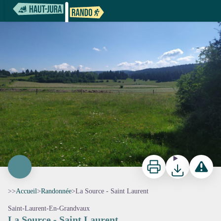
La Source - Saint Laurent
Imprimer
Télécharger
Signaler 
>>
Accueil
>
Randonnée
>
La Source - Saint Laurent
Saint-Laurent-En-Grandvaux
La Source - Saint Laurent