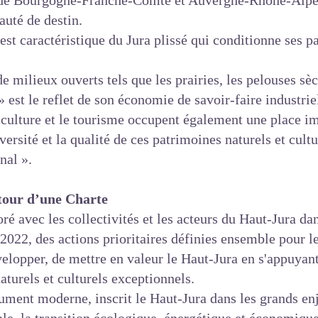
s de Bourgogne-Franche-Comté et Auvergne-Rhône-Alpes,
uté de destin.
t caractéristique du Jura plissé qui conditionne ses p
e milieux ouverts tels que les prairies, les pelouses sèc
est le reflet de son économie de savoir-faire industriel 
iculture et le tourisme occupent également une place i
versité et la qualité de ces patrimoines naturels et cult
nal ».
utour d’une Charte
oré avec les collectivités et les acteurs du Haut-Jura d
2022, des actions prioritaires définies ensemble pour le 
lopper, de mettre en valeur le Haut-Jura en s'appuyant
aturels et culturels exceptionnels.
olument moderne, inscrit le Haut-Jura dans les grands e