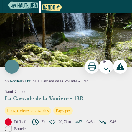
La Cascade de la Vouivre - 13R
La Cascade de la Vouivre - Jacky Muyard
Imprimer
Télécharger
Signaler 
>>
Accueil
>
Trail
>
La Cascade de la Vouivre - 13R
Saint-Claude
La Cascade de la Vouivre - 13R
Voir l'image en plein écran
Lacs, rivières et cascades
Paysages
Difficile
3h
20,7km
+946m
-946m
Boucle