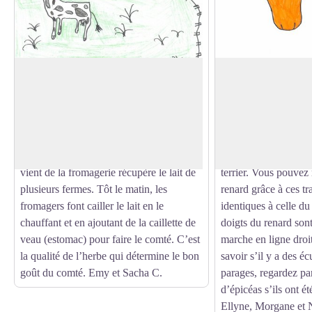
Les vaches et le comté
Indices : Renard , l
Les vaches mangent de l’herbe mais cela
Découvrons un peu l
ne suffit pas. Pour faire du lait, elles ont
quelques indices. Si
Voir l'image en plein écran
dû avoir un veau. Pendant la journée,
petite crottes rondes
elles broutent. Matin et soir, elles vont en
qu’un lièvre est passé
salle de traite. Dans la nuit le camion qui
herbivore et pour s’ab
vient de la fromagerie récupère le lait de
terrier. Vous pouvez
plusieurs fermes. Tôt le matin, les
renard grâce à ces tr
fromagers font cailler le lait en le
identiques à celle du
chauffant et en ajoutant de la caillette de
doigts du renard sont 
veau (estomac) pour faire le comté. C’est
marche en ligne droi
la qualité de l’herbe qui détermine le bon
savoir s’il y a des éc
goût du comté. Emy et Sacha C.
parages, regardez par
d’épicéas s’ils ont é
Ellyne, Morgane et 