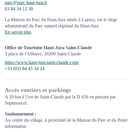
parc@parc-haut-jura.fr
03 84 34 12 30
La Maison du Parc du Haut-Jura située à Lajoux, est le siège
administratif du Parc naturel régional du Haut-Jura.
Elle propose à tous les publics des espaces de visite avec au
En savoir plus
programme
:
L'exposition permanente "Haut-Jura terre vivante", pour
Office de Tourisme Haut-Jura Saint-Claude
découvrir le Haut-Jura sous toutes ses facettes à travers des
3 place de l'Abbaye,
39200
Saint-Claude
installations colorées, ludiques et interactives.
https://www.haut-jura-saint-claude.com/
Un spectacle sonore
+33 (0)3 84 45 34 24
La visite d'un grenier fort, élément remarquable du petit
patrimoine rural haut-jurassien
La boutique de la Maison du Parc du Haut-Jura présente des
Accès routiers et parkings
ouvrages locaux et des produits issus de l'artisanat local.
A 20 km à l’est de Saint-Claude par la D 436 en passant par
Septmoncel.
Découvrir la Maison du Parc avec des scolaires !
La Maison du Parc du Haut-Jura propose des outils de médiation
Stationnement :
à destination d'un jeune public ou de scolaires.
Au centre du village, à proximité de la Maison du Parc et du Point
information