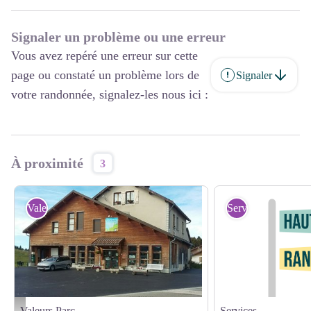
Par ailleurs,
l'atelier pédagogique
permet d'accueillir des groupes
autour d'activités variées, sur le thème de la construction et des
Signaler un problème ou une erreur
économies d'énergie, de la forêt, de la neige, du compostage...
Vous avez repéré une erreur sur cette
page ou constaté un problème lors de
Signaler
votre randonnée, signalez-les nous ici :
À proximité
3
Valeurs Parc
Services
Valeurs Parc
Services