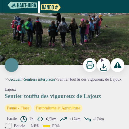
Sentier touffu des vigoureux de Lajoux
Sentier touffu des vigoureux -
Imprimer
Télécharger
Signaler 
>>
Accueil
>
Sentiers interprétés
>
Sentier touffu des vigoureux de Lajoux
Lajoux
Sentier touffu des vigoureux de Lajoux
Voir l'image en plein écran
Faune - Flore
Pastoralisme et Agriculture
Facile
2h
6,5km
+174m
-174m
GR®
Boucle
PR®