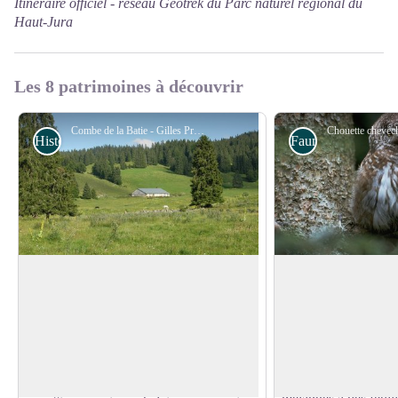
Itinéraire officiel -
réseau Geotrek du Parc naturel régional du
Haut-Jura
Les 8 patrimoines à découvrir
Combe de la Batie - Gilles Prost - PNRHJ
Histoire et Patrimoine
Faune
À la découverte du sentier des bâties
La Chevêchette d'E
chouette de monta
Huit bornes jalonnent ce parcours pour
D’une taille de 17 
vous faire découvrir un alpage typique
un étourneau), cette 
Voir l'image en plein écran
des montagnes du Jura, façonné au fil du
petite chouette d’Eu
temps par la nature et les activités
les vieilles forêts d’
humaines. De la géologie aux alpages,