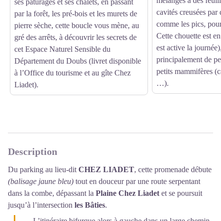
mélangés à des feuillu
ses pâturages et ses chalets, en passant
cavités creusées par 
par la forêt, les pré-bois et les murets de
comme les pics, pou
pierre sèche, cette boucle vous mène, au
Cette chouette est en 
gré des arrêts, à découvrir les secrets de
est active la journée),
cet Espace Naturel Sensible du
principalement de pet
Département du Doubs (livret disponible
petits mammifères (
à l’Office du tourisme et au gîte Chez
…).
Liadet).
Description
Du parking au lieu-dit
CHEZ LIADET
, cette promenade débute
(balisage jaune bleu)
tout en douceur par une route serpentant
dans la combe, dépassant la
Plaine Chez Liadet
et se poursuit
jusqu’à l’intersection
les Bâties
.
L’itinéraire bifurque alors à gauche dans un large chemin