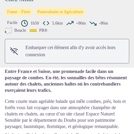
Faune - Flore
Pastoralisme et Agriculture
Voir l'image en plein écran
Facile
1h50
5,6km
+86m
-86m
Boucle
PR®
Embarquer cet élément afin d'y avoir accès hors
connexion
Entre France et Suisse, une promenade facile dans un
paysage de combes. En été, les sonnailles des bêtes résonnent
autour des chalets, anciennes haltes où les contrebandiers
exerçaient leurs trafics.
Cette courte mais agréable balade qui mêle combes, prés, bois et
forêts vous fait voyager dans une atmosphère champêtre de
chalets en chalets, au cœur d’un site classé Espace Naturel
Sensible par le département du Doubs pour son patrimoine
paysager, faunistique, floristique, et géologique remarquable.