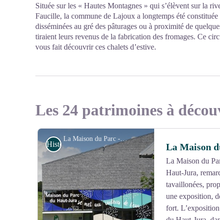
Située sur les « Hautes Montagnes » qui s’élèvent sur la rive
Faucille, la commune de Lajoux a longtemps été constituée d
disséminées au gré des pâturages ou à proximité de quelques
tiraient leurs revenus de la fabrication des fromages. Ce cir
vous fait découvrir ces chalets d’estive.
Les 24 patrimoines à décou
La Maison du Parc - Patricia Louvrier - PNRHJ
Histoire et Patrimoine
La Maison d
La Maison du Parc
Haut-Jura, remarq
tavaillonées, prop
une exposition, de
fort. L’expositio
du Haut-Jura, da