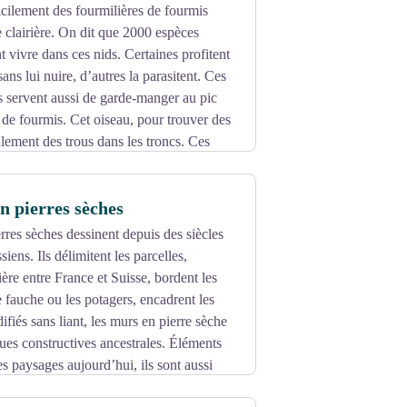
cilement des fourmilières de fourmis
e clairière. On dit que 2000 espèces
t vivre dans ces nids. Certaines profitent
sans lui nuire, d’autres la parasitent. Ces
s servent aussi de garde-manger au pic
e de fourmis. Cet oiseau, pour trouver des
alement des trous dans les troncs. Ces
 la chouette de Tengmaln.
n pierres sèches
rres sèches dessinent depuis des siècles
siens. Ils délimitent les parcelles,
ière entre France et Suisse, bordent les
e fauche ou les potagers, encadrent les
ifiés sans liant, les murs en pierre sèche
ques constructives ancestrales. Éléments
 paysages aujourd’hui, ils sont aussi
 diversifiées.