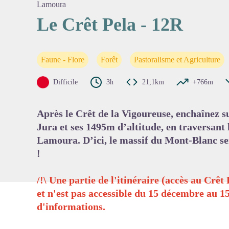
Lamoura
Le Crêt Pela - 12R
Voir l'
Faune - Flore
Forêt
Pastoralisme et Agriculture
Difficile
3h
21,1km
+766m
Après le Crêt de la Vigoureuse, enchaînez s
Jura et ses 1495m d’altitude, en traversant l
Lamoura. D’ici, le massif du Mont-Blanc se
!
/!\ Une partie de l'itinéraire (accès au Crêt
et n'est pas accessible du 15 décembre au 1
d'informations.