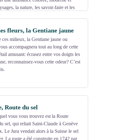
ysages, la nature, les savoir-faire et les
lade sonore propose un moment inattendu,
nne par ses sonorités exceptionnelles.
es fleurs, la Gentiane jaune
un consacré à la géologie du massif
nt la visite.
e ces milieux, la Gentiane jaune ou
vous accompagnera tout au long de cette
ail amusant: écrasez entre vos doigts les
iane, reconnaissez-vous cette odeur? C’est
is.
, Route du sel
uel vous vous trouvez est la Route
u sel, qui reliait Saint-Claude à Genève
. Le Jura vendait alors à la Suisse le sel
r. La route a été construite en 1742 par