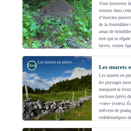
Vous trouverez fa
rousses dans cett
Voir l'image en plein écran
d’insectes peuven
de la fourmilière 
amas de brindille
noir qui se régal
larves, creuse ég
derniers, une fois abandonnés du pic, servent de gîte à
Les murets en pierres sèches - Gilles Prost - PNRHJ
Histoire et Patrimoine
Les murets e
Les murets en pie
les paysages juras
Voir l'image en plein écran
marquent la front
encloses (prés) d
«vies» (voies). Éd
relèvent de prati
emblématiques des
des lieux de vie remarquable pour une faune et une flore