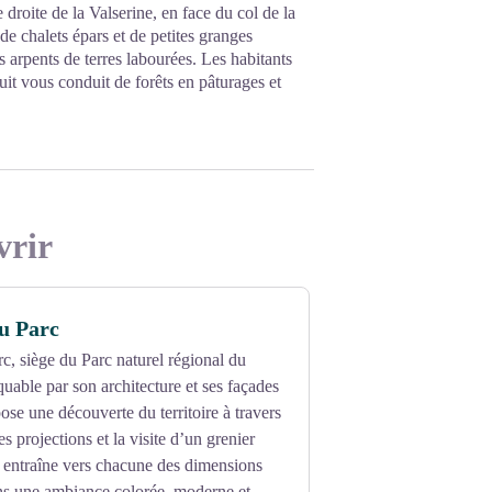
 droite de la Valserine, en face du col de la
e chalets épars et de petites granges
 arpents de terres labourées. Les habitants
cuit vous conduit de forêts en pâturages et
vrir
u Parc
, siège du Parc naturel régional du
uable par son architecture et ses façades
ose une découverte du territoire à travers
s projections et la visite d’un grenier
n entraîne vers chacune des dimensions
ns une ambiance colorée, moderne et