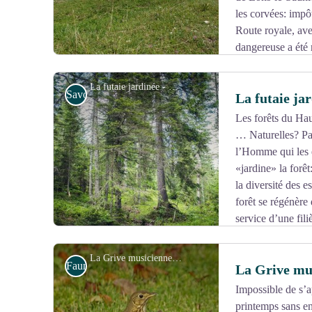
les corvées: impôt
Route royale, avec
dangereuse a été
l’actuelle route entre Lajoux et le col de la Faucille.
La futaie jardinée - Léo Poudré - PNRHJ
Savoir-faire
La futaie ja
Les forêts du Haut
… Naturelles? Pas 
Voir l'image en plein écran
l’Homme qui les e
«jardine» la forêt
la diversité des e
forêt se régénère
service d’une fili
construction, boites à fromage, tavaillons, jouets, bois
La Grive musicienne - Gilles Prost - PNRHJ
Faune
La Grive mu
Impossible de s’a
printemps sans en
Voir l'image en plein écran