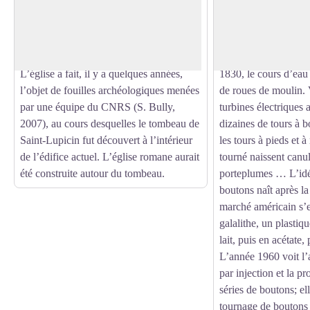
depuis 1906, l’édifice est daté de la
l’histoire du plateau
Voir l'image en plein écran
première moitié du 11ème siècle. Elle
étroitement liée à la 
subit de nombreuses transformations
villages ont su se dis
entre le 17ème et le 20ème siècle.
production de bouto
L’église a fait, il y a quelques années,
1830, le cours d’eau
l’objet de fouilles archéologiques menées
de roues de moulin. 
par une équipe du CNRS (S. Bully,
turbines électriques 
2007), au cours desquelles le tombeau de
dizaines de tours à b
Saint-Lupicin fut découvert à l’intérieur
les tours à pieds et 
de l’édifice actuel. L’église romane aurait
tourné naissent canule
été construite autour du tombeau.
porteplumes … L’idé
boutons naît après la
marché américain s’
galalithe, un plastiqu
lait, puis en acétate, 
L’année 1960 voit l
par injection et la p
séries de boutons; ell
tournage de boutons f