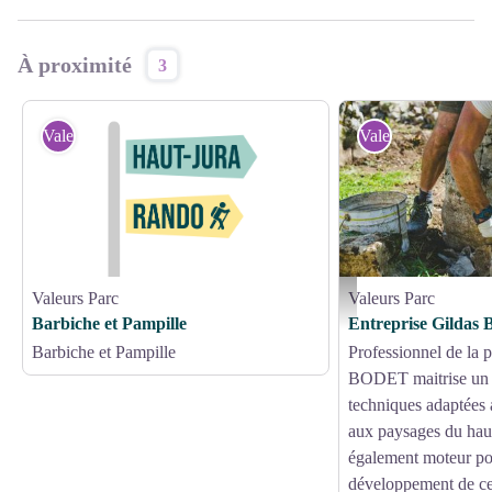
À proximité
3
Valeurs Parc
Valeurs Parc
Valeurs Parc
Valeurs Parc
Gildas Bodet
Barbiche et Pampille
Entreprise Gilda
Barbiche et Pampille
Professionnel de la p
BODET maitrise un 
techniques adaptées 
aux paysages du haut-
également moteur pou
développement de ces