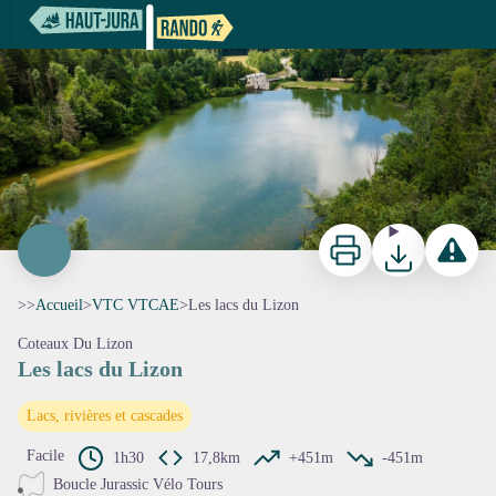
Les lacs du Lizon
Lac de Cuttura -
Imprimer
Télécharger
Signaler 
>>
Accueil
>
VTC VTCAE
>
Les lacs du Lizon
Coteaux Du Lizon
Les lacs du Lizon
Voir l'image en plein écran
Lacs, rivières et cascades
Facile
1h30
17,8km
+451m
-451m
Boucle Jurassic Vélo Tours