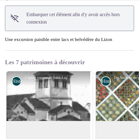
Embarquer cet élément afin d'y avoir accès hors
connexion
Une excursion paisible entre lacs et belvédère du Lizon
Les 7 patrimoines à découvrir
L'église romane de Saint-Lupicin - Roman Charpentier
Histoire et Patrimoine
Histoire et Patrimo
L'église romane de Saint-Lupicin
Les boutons du pla
Église classée Monument historique
À l’image de celle d