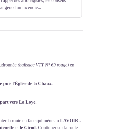
e l'appel des affouagistes, les conseils
angers d'un incendie...
ent rivalisé avec ceux des églises, et ils
gnée du centre du village. (PNRHJ -
goudronnée
(balisage VTT N° 69 rouge)
en
ve
puis l'
Église de la Chaux
.
 part vers
La Loye.
nter la route en face qui mène au
LAVOIR -
ntenette
et
le Girod
. Continuer sur la route