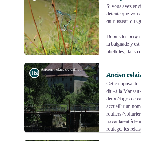
ouvert aux adeptes de l'escalade, est illustré d'un panne
Si vous avez envi
ce paysage.
détente que vous 
Voir l'image en plein écran
du ruisseau du Q
Depuis les berge
la baignade y est 
libellules, dans c
Ancien relais de diligence - Julien Vandelle
Histoire et Patrimoine
Ancien relais
Cette imposante bâ
dit «à la Mansart
Voir l'image en plein écran
deux étages de ca
accueillir un nom
rouliers (voiturie
travaillaient à l
roulage, les relai
l’apogée du roulage, au milieu du 19ème siècle, les M