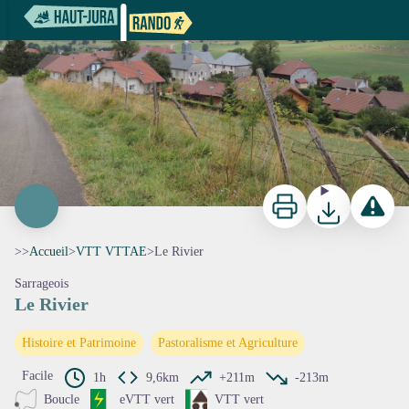
Le Rivier
Le Rivier - F. Jeanparis - PNRHJ
Imprimer
Télécharger
Signaler 
>>
Accueil
>
VTT VTTAE
>
Le Rivier
Sarrageois
Le Rivier
Voir l'image en plein écran
Histoire et Patrimoine
Pastoralisme et Agriculture
Facile
1h
9,6km
+211m
-213m
Boucle
eVTT vert
VTT vert