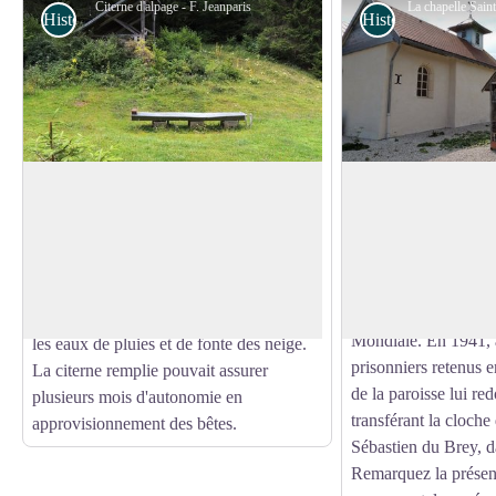
Citerne d'alpage - F. Jeanparis
Histoire et Patrimoine
Histoire et Patrimo
Citerne d'alpage
La chapelle Sainte-
soeur
Loin des rivières, dans les alpages
Construite au 16ème 
notamment, lorsque la perméabilité des
Sainte-Barbe, la cha
Voir l'image en plein écran
sols rend difficile le stockage de l'eau, il a
Bois était un lieu de 
fallu créer des édifices pour la retenir. Ici,
pèlerinage jusqu'à l
le toit permet de recueillir et de stocker
Mondiale. En 1941, a
les eaux de pluies et de fonte des neige.
prisonniers retenus 
La citerne remplie pouvait assurer
de la paroisse lui re
plusieurs mois d'autonomie en
transférant la cloche 
approvisionnement des bêtes.
Sébastien du Brey, 
Remarquez la présenc