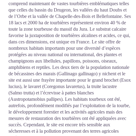
comprend maintenant de vastes tourbières emblématiques telles
que celles du bassin du Drugeon, les vallées du haut Doubs et
de l’Orbe et la vallée de Chapelle-des-Bois et Bellefontaine. Ses
18 lacs et 2000 ha de tourbières représentent environ 40 % de
toute la zone tourbeuse du massif du Jura. Le substrat calcaire
favorise la juxtaposition de tourbières alcalines et acides, ce qui,
dans ces dimensions, est unique en France. Le site offre de
nombreux habitats importants pour une diversité d’espèces
protégées au niveau national ou international, des plantes et
champignons aux libellules, papillons, poissons, oiseaux,
amphibiens et reptiles. Les deux tiers de la population nationale
de bécassines des marais (Gallinago gallinago) y nichent et le
site est aussi une frayère importante pour le grand brochet (Esox
lucius), le lavaret (Coregonus lavaretus), la truite lacustre
(Salmo trutta) et l’écrevisse à pattes blanches
(Austropotamobius pallipes). Les habitats tourbeux ont été,
autrefois, profondément modifiés par l’exploitation de la tourbe,
le développement forestier et les activités agricoles mais des
mesures de restauration des tourbières ont été appliquées avec
succès. Cependant, le site est encore très sensible aux
sécheresses et à la pollution provenant des terres agricoles