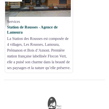
Services
Office de tourisme Station des Rousses - OT Station des Rousses
Station de Rousses - Agence de
Lamoura
La Station des Rousses est composée de
4 villages, Les Rousses, Lamoura,
Prémanon et Bois d’Amont. Première
station française labellisée Flocon Vert,
elle a puisé son charme dans la beauté de
ses paysages et la nature qu’elle préserve.