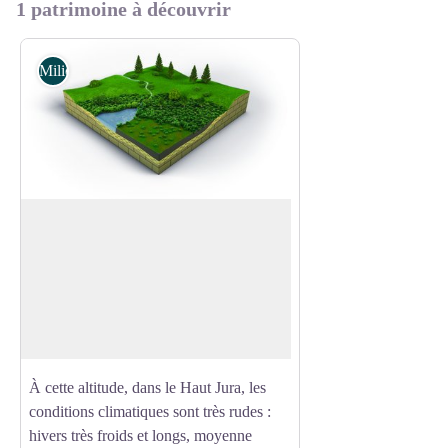
1 patrimoine à découvrir
Milieux naturels
Les tourbières
Une tourbière, par définition, est une
zone humide, colonisée par la végétation,
Voir l'image en plein écran
dont les conditions écologiques
particulières ont permis la formation d’un
sol constitué d’un dépôt de tourbe.
À cette altitude, dans le Haut Jura, les
conditions climatiques sont très rudes :
hivers très froids et longs, moyenne