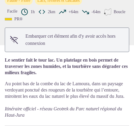
Faune - Flore
Lacs, rivières et cascades
Voir l'image en plein écran
Facile
1h
2km
+64m
-64m
Boucle
PR®
Embarquer cet élément afin d'y avoir accès hors
connexion
Le sentier fait le tour lac. Un platelage en bois permet de
traverser les zones humides, et la tourbière sans dégrader ces
milieux fragiles.
Au point bas de la combe du lac de Lamoura, dans un paysage
verdoyant ponctué des rougeurs de la tourbière qui l’entoure,
miroitent les eaux du lac naturel le plus élevé du massif du Jura.
Itinéraire officiel -
réseau Geotrek du Parc naturel régional du
Haut-Jura