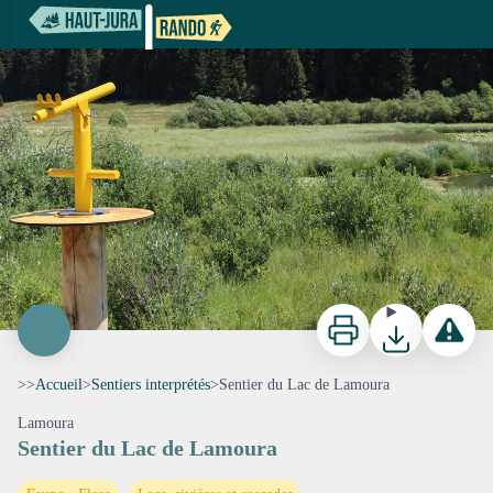
Sentier du Lac de Lamoura
Sentier du Lac de Lamoura -
Imprimer
Télécharger
Signaler 
>>
Accueil
>
Sentiers interprétés
>
Sentier du Lac de Lamoura
Lamoura
Sentier du Lac de Lamoura